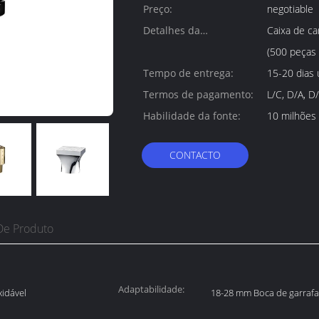
mínima:
Preço:
negotiable
Detalhes da
Caixa de ca
embalagem:
(500 peças 
Tempo de entrega:
15-20 dias 
Termos de pagamento:
L/C, D/A, D
Habilidade da fonte:
10 milhões
CONTACTO
De Produto
Adaptabilidade:
xidável
18-28 mm Boca de garraf