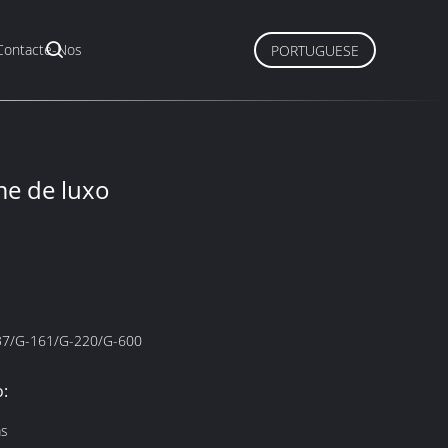
Contacte-Nos
PORTUGUESE
e de luxo
37/G-161/G-220/G-600
:
as