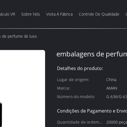
áculo VR
Sobre Nós
Visita À Fábrica
Controle De Qualidade
 de perfume de luxo
embalagens de perfum
Detalhes do produto:
Lugar de origem:
China
Marca:
AMAN
Número do modelo:
G-636/G-6
Condições de Pagamento e Envio
Quantidade de ordem
20000 peç