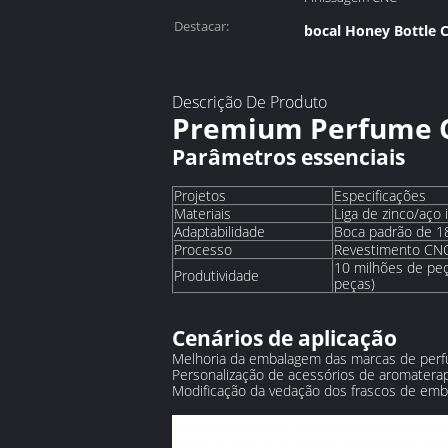
Destacar:
bocal Honey Bottle 
Descrição De Produto
Premium Perfume 
Parâmetros essenciais
Projetos
Especificações
Materiais
Liga de zinco/aço 
Adaptabilidade
Boca padrão de 18
Processo
Revestimento CNC 
10 milhões de pe
Produtividade
peças)
Cenários de aplicação
Melhoria da embalagem das marcas de perf
Personalização de acessórios de aromatera
Modificação da vedação dos frascos de em