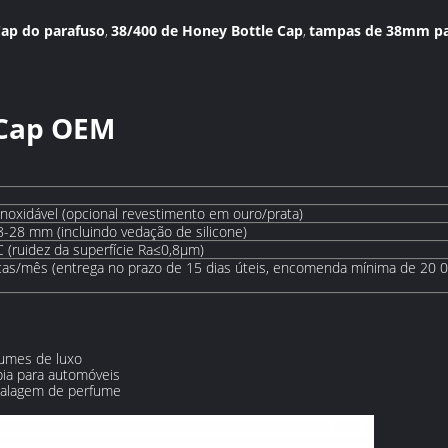
Cap do parafuso
38/400 de Honey Bottle Cap
tampas de 38mm par
,
,
Cap OEM
inoxidável (opcional revestimento em ouro/prata)
-28 mm (incluindo vedação de silicone)
(ruidez da superfície Ra≤0,8μm)
ças/mês (entrega no prazo de 15 dias úteis, encomenda mínima de 20 
umes de luxo
pia para automóveis
balagem de perfume