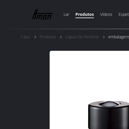
Lar
Produtos
Vídeos
Espet
Casa
Produtos
Capuz De Perfume
embalagens