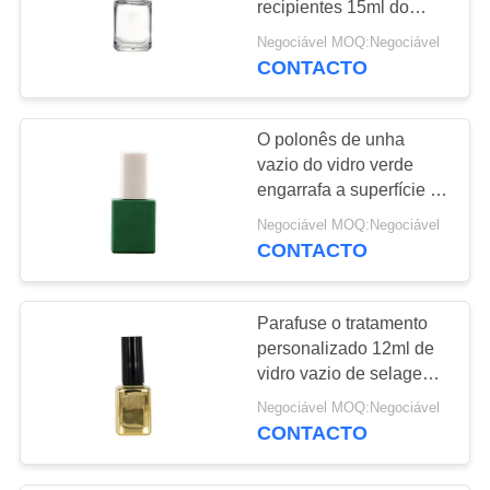
recipientes 15ml do
polonês de unha do
Negociável MOQ:Negociável
tampão de parafuso
CONTACTO
O polonês de unha
vazio do vidro verde
engarrafa a superfície de
impressão da tela 12ml
Negociável MOQ:Negociável
CONTACTO
Parafuse o tratamento
personalizado 12ml de
vidro vazio de selagem
de Surfuce das garrafas
Negociável MOQ:Negociável
do verniz para as unhas
CONTACTO