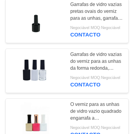
Garrafas de vidro vazias
pretas ovais do verniz
para as unhas, garrafas
vazias do polonês do
Negociável MOQ:Negociável
gel com escova macia
CONTACTO
Garrafas de vidro vazias
do verniz para as unhas
da forma redonda,
garrafa UV preta do
Negociável MOQ:Negociável
verniz para as unhas do
CONTACTO
gel
O verniz para as unhas
de vidro vazio quadrado
engarrafa a
manipulação da
Negociável MOQ:Negociável
superfície de impressão