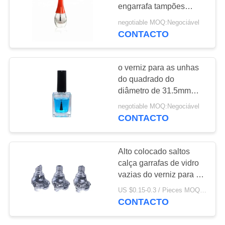
CASOS
engarrafa tampões
brancos azuis
negotiable MOQ:Negociável
vermelhos plásticos com
SOLICITE
CONTACTO
76
escova
UMA
Garrafas vazias de
COTAÇÃO
o verniz para as unhas
Skincare
do quadrado do
diâmetro de 31.5mm
MAPA
engarrafa a cor
negotiable MOQ:Negociável
DO
personalizada 13ml
CONTACTO
SITE
10
Alto colocado saltos
Recipientes vazios
PRIVACY
calça garrafas de vidro
vazias do verniz para as
POLICY
de batom
unhas 10ML
US $0.15-0.3 / Pieces MOQ:1000
CONTACTO