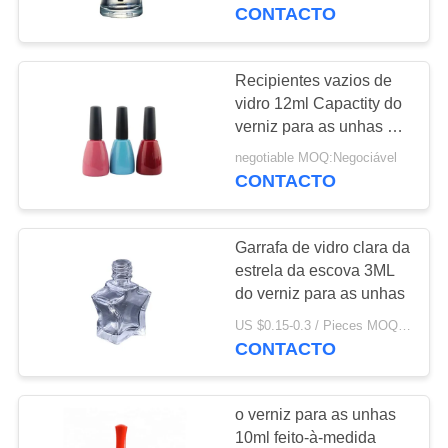
tampa da bola afilaram-
CONTACTO
se
VISITA
À
Recipientes vazios de
84
FÁBRICA
vidro 12ml Capactity do
Frascos conta-gotas
verniz para as unhas do
cone com vário tampão
CONTROLE
de óleo essencial
negotiable MOQ:Negociável
CONTACTO
DE
QUALIDADE
Garrafa de vidro clara da
estrela da escova 3ML
CONTACTE-
do verniz para as unhas
36
NOS
US $0.15-0.3 / Pieces MOQ:1000
garrafas vazias do
CONTACTO
verniz para as
NOTÍCIAS
o verniz para as unhas
unhas
10ml feito-à-medida