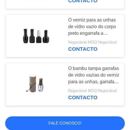
CONTACTO
da tela 13ml
O verniz para as unhas
de vidro vazio do corpo
preto engarrafa a
selagem geada original
Negociável MOQ:Negociável
do tampão de parafuso
CONTACTO
O bambu tampa garrafas
de vidro vazias do verniz
para as unhas, garrafa
clara do verniz para as
Negociável MOQ:Negociável
unhas 15ml
CONTACTO
personalizada
FALE CONOSCO!