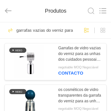
Industry
Co.,
Ltd.
Produtos
All
Rights
Reserved.
Developed
by
LAR
122
ECER
garrafas vazias do verniz para as unhas
rolo vazio em
PRODUTOS
garrafas de perfume
Garrafas de vidro vazias
do verniz para as unhas
VÍDEOS
dos cuidados pessoais,
garrafas luxuosas do
negotiable MOQ:Negociável
verniz para as unhas
ESPETÁCULO
CONTACTO
10ml
168
VR
Garrafas de
os cosméticos de vidro
SOBRE
transparentes da garrafa
perfume de vidro
do verniz para as unhas
NÓS
10ml que embalam a
vazias
negotiable MOQ:Negociável