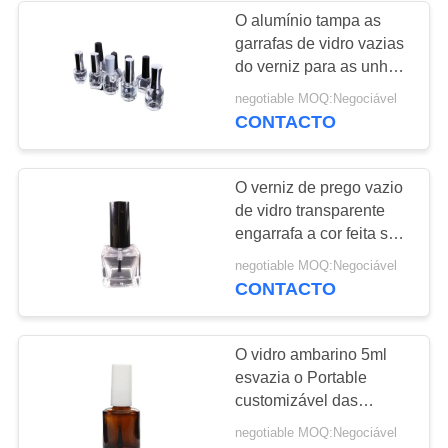
O alumínio tampa as
garrafas de vidro vazias
29
do verniz para as unhas,
10ml 12ml 15ml esvazia
negotiable MOQ:Negociável
Capuz de perfume
garrafas do verniz para
CONTACTO
as unhas
O verniz de prego vazio
de vidro transparente
engarrafa a cor feita sob
encomenda para
48
negotiable MOQ:Negociável
cuidados pessoais
CONTACTO
Bomba do
pulverizador da
O vidro ambarino 5ml
esvazia o Portable
névoa
customizável das
garrafas 33*54mm do
negotiable MOQ:Negociável
verniz para as unhas