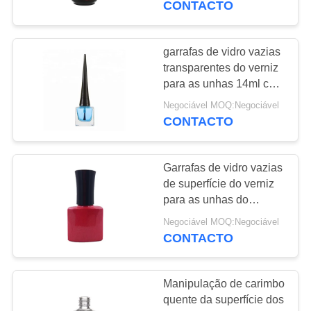
CONTACTO
63
garrafas de vidro vazias
Bomba de loção
transparentes do verniz
para as unhas 14ml com
os tampões aguçados
Negociável MOQ:Negociável
pretos dos PP
CONTACTO
Garrafas de vidro vazias
13
de superfície do verniz
para as unhas do
Caixinha de vidro.
resíduo metálico,
Negociável MOQ:Negociável
garrafas vazias ovais do
CONTACTO
verniz para as unhas
com escova
Manipulação de carimbo
quente da superfície dos