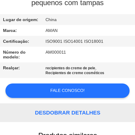
pequenos com tampas
VISITA
À
Lugar de origem:
China
FÁBRICA
Marca:
AMAN
Certificação:
ISO9001 ISO14001 ISO18001
CONTROLE
Número do
AM000011
modelo:
DE
QUALIDADE
Realçar:
,
recipientes do creme de pele
Recipientes de creme cosméticos
CONTACTE-
FALE CONOSCO!
NOS
DESDOBRAR DETALHES
NOTÍCIAS