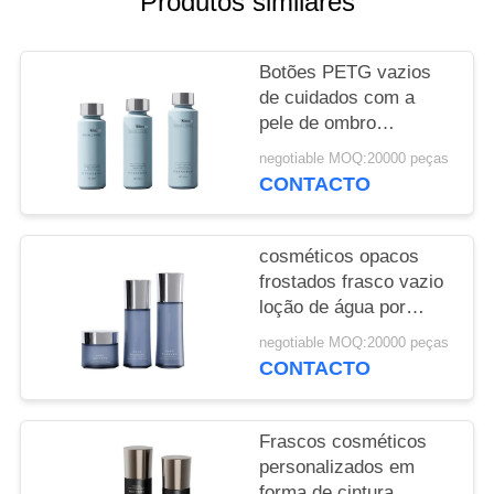
Produtos similares
CASOS
SOLICITE
Botões PETG vazios
de cuidados com a
UMA
pele de ombro
COTAÇÃO
inclinado para marcas
negotiable MOQ:20000 peças
high-end com
CONTACTO
impressão CMYK e
MAPA
estrutura de selo triplo
DO
20 000 MOQ
cosméticos opacos
frostados frasco vazio
SITE
loção de água por
atacado creme de
negotiable MOQ:20000 peças
PRIVACY
cintura dedicado frasco
CONTACTO
de 20 dentes
POLICY
personalizado
Frascos cosméticos
personalizados em
forma de cintura,