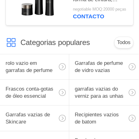
frascos opacos de
negotiable MOQ:20000 peças
PETG, embalagem
CONTACTO
ecológica para creme
Categorias populares
Todos
rolo vazio em
Garrafas de perfume
garrafas de perfume
de vidro vazias
Frascos conta-gotas
garrafas vazias do
de óleo essencial
verniz para as unhas
Garrafas vazias de
Recipientes vazios
Skincare
de batom