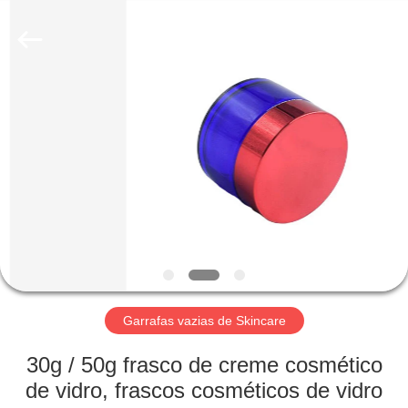
Industry
Co.,
Ltd.
All
Rights
Reserved.
Developed
by
LAR
ECER
PRODUTOS
VÍDEOS
ESPETÁCULO
VR
Garrafas vazias de Skincare
SOBRE
30g / 50g frasco de creme cosmético
NÓS
de vidro, frascos cosméticos de vidro